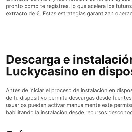
umbrales de retiro y los métodos admitidos ayuda a
pronto como te registres, lo que acelera los futu
extracto de €. Estas estrategias garantizan operac
Descarga e instalación
Luckycasino en dispo
Antes de iniciar el proceso de instalación en dispo
de tu dispositivo permita descargas desde fuentes
usuarios pueden activar manualmente este permiso
habilitando la instalación desde recursos descono