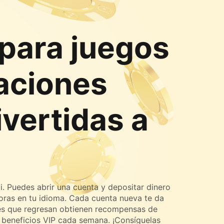
 para juegos
caciones
vertidas a
i. Puedes abrir una cuenta y depositar dinero
horas en tu idioma. Cada cuenta nueva te da
ores que regresan obtienen recompensas de
y beneficios VIP cada semana. ¡Consíguelas