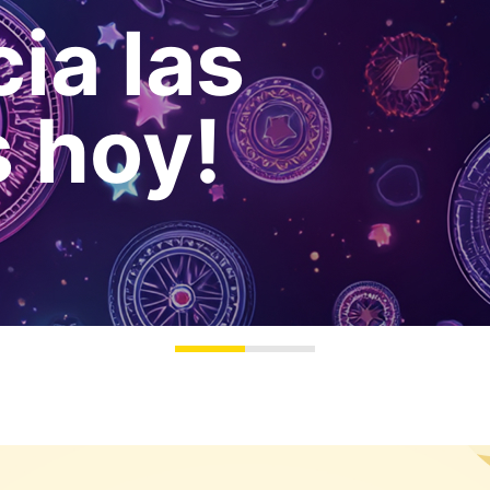
cia las
 hoy!