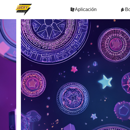
Aplicación
B