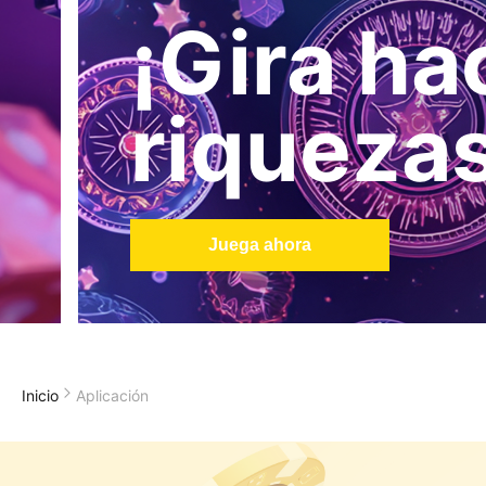
¡Gira ha
riquezas
Juega ahora
Inicio
Aplicación