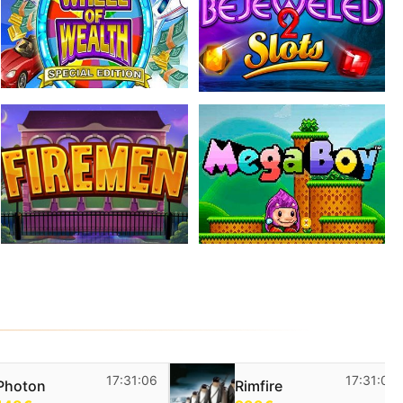
ol
17:31:06
17:31:06
Photon
Rimfire