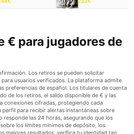
148€
233€
e € para jugadores de
firmación. Los retiros se pueden solicitar
s para usuarios verificados. La plataforma admite
s preferencias de español. Los titulares de cuenta
o de los retiros, el saldo disponible de € y las
iza conexiones cifradas, protegiendo cada
perfil para recibir alertas instantáneas sobre
go responde las 24 horas, asegurando que los
obre los límites mínimos de depósito, los