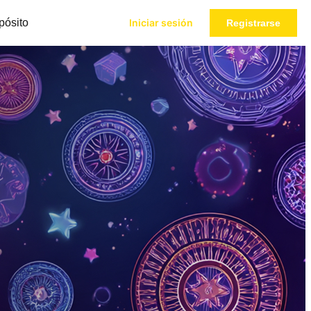
pósito
Iniciar sesión
Registrarse