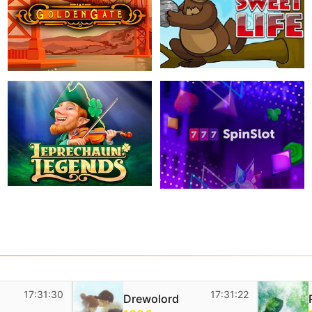
ersonales
vés de la aplicación
elidad
antánea
 dispositivo
aplicación Luckycasino: una guía para jugadores de españ
17:31:30
17:31:22
Drewolord