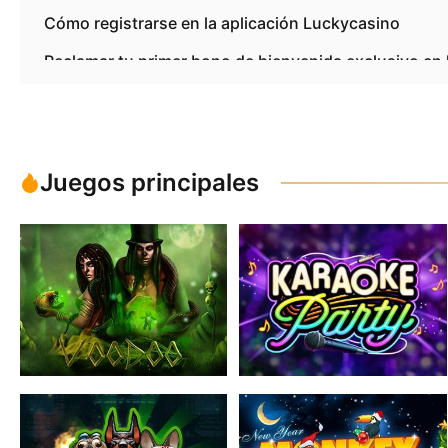
Cómo registrarse en la aplicación Luckycasino
Reclamar tu primer bono de bienvenida exclusivo en l
Conocer la interfaz de usuario y la navegación de la 
Acceso rápido y estructura del menú
Buscar y filtrar juegos
Juegos principales
Explorar los juegos de casino disponibles en la apli
Cómo activar las ofertas diarias y semanales en la a
Cómo encontrar las ofertas actuales
Reclamar y activar promociones
Depositar dinero con opciones de pago móvil segur
Cómo ingresar dinero:
Cómo retirar ganancias de forma segura a través de l