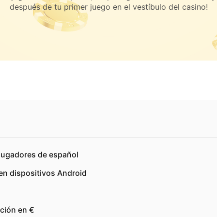
después de tu primer juego en el vestíbulo del casino!
 jugadores de español
 en dispositivos Android
ción en €